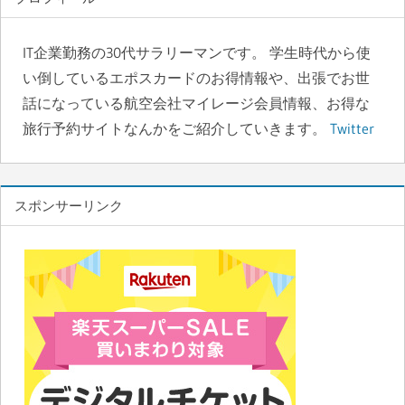
b
d
o
o
o
n
IT企業勤務の30代サラリーマンです。 学生時代から使
い倒しているエポスカードのお得情報や、出張でお世
k
話になっている航空会社マイレージ会員情報、お得な
旅行予約サイトなんかをご紹介していきます。
Twitter
スポンサーリンク