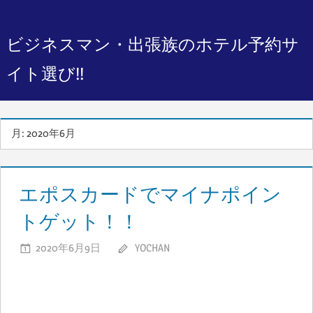
コ
ン
ビジネスマン・出張族のホテル予約サ
テ
ン
イト選び!!
ツ
へ
ス
月:
2020年6月
キ
ッ
エポスカードでマイナポイン
プ
トゲット！！
2020年6月9日
YOCHAN