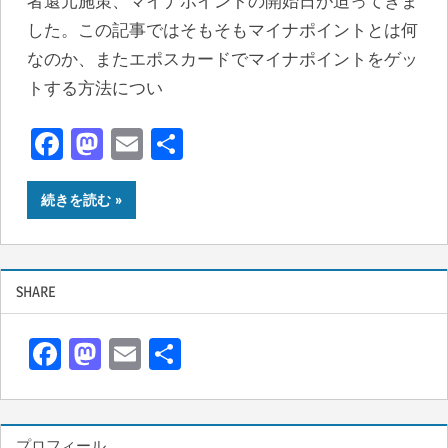
者還元施策、マイナポイントの開始日が迫ってきま
した。この記事ではそもそもマイナポイントとは何
なのか、またエポスカードでマイナポイントをゲッ
トする方法につい
Facebook
Mastodon
Email
共
有
続きを読む
SHARE
F
M
E
共
ac
as
m
有
e
to
ail
プロフィール