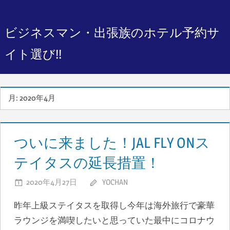
コ
ン
ビジネスマン・出張族のホテル予約サ
テ
ン
イト選び!!
ツ
へ
ス
月:
2020年4月
キ
ッ
ついに来ました！JAL FLY ONス
プ
テイタスの延長措置！
2020年4月27日
YOCHAN
昨年上級ステイタスを取得し今年は海外旅行で豪華
ラウンジを満喫したいと思っていた最中にコロナウ