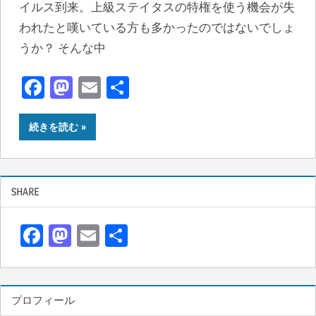
イルス到来。上級ステイタスの特権を使う機会が失
われたと嘆いている方も多かったのではないでしょ
うか？ そんな中
Facebook
Mastodon
Email
共
有
続きを読む
SHARE
F
M
E
共
ac
as
m
有
e
to
ail
b
d
プロフィール