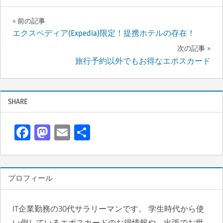
投
前の記事
エクスペディア(Expedia)限定！提携ホテルの存在！
稿
次の記事
ナ
旅行予約以外でもお得なエポスカード
ビ
ゲ
SHARE
ー
F
M
E
共
シ
ac
as
m
有
ョ
e
to
ail
b
d
ン
プロフィール
o
o
o
n
IT企業勤務の30代サラリーマンです。 学生時代から使
い倒しているエポスカードのお得情報や、出張でお世