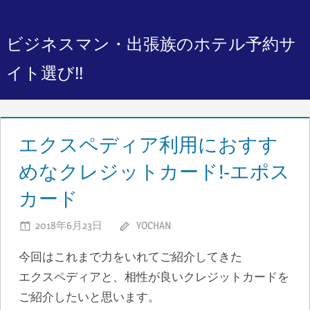
コ
ン
ビジネスマン・出張族のホテル予約サ
テ
ン
イト選び!!
ツ
へ
ス
エクスペディア利用におすす
キ
めなクレジットカード!-エポス
ッ
プ
カード
2018年6月23日
YOCHAN
今回はこれまで力をいれてご紹介してきた
エクスペディアと、相性が良いクレジットカードを
ご紹介したいと思います。