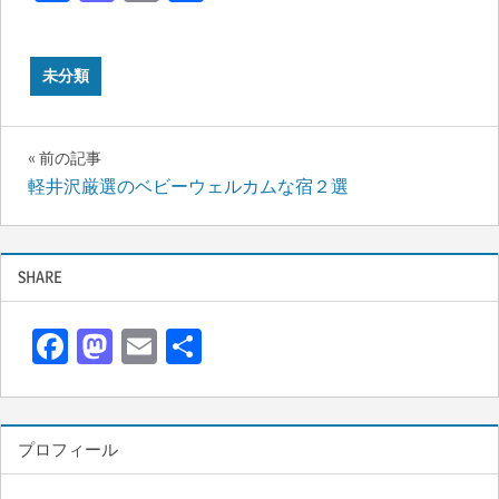
有
未分類
投
前の記事
軽井沢厳選のベビーウェルカムな宿２選
稿
ナ
SHARE
ビ
ゲ
F
M
E
共
ac
as
m
有
ー
e
to
ail
シ
b
d
プロフィール
ョ
o
o